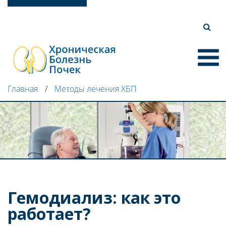
Перейти
к
основному
содержанию
O
Main
navigat
Главная
Методы лечения ХБП
Гемодиализ: как это
работает?