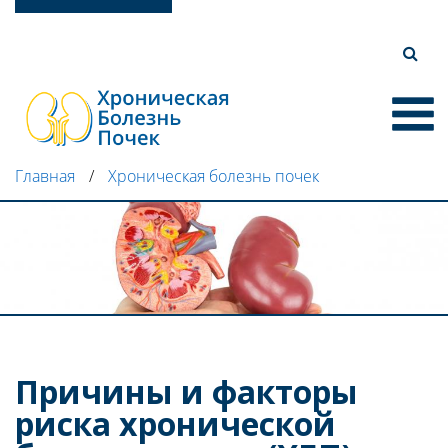
Перейти
к
основному
содержанию
O
Main
navigat
Главная
Хроническая болезнь почек
Причины и факторы
риска хронической